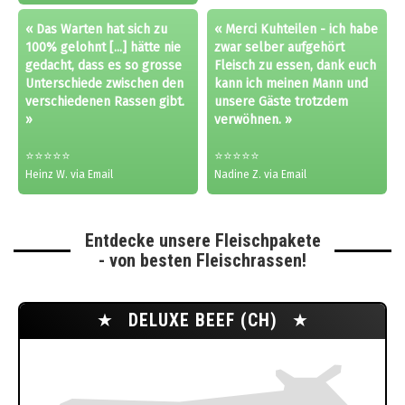
« Das Warten hat sich zu
« Merci Kuhteilen - ich habe
100% gelohnt [...] hätte nie
zwar selber aufgehört
gedacht, dass es so grosse
Fleisch zu essen, dank euch
Unterschiede zwischen den
kann ich meinen Mann und
verschiedenen Rassen gibt.
unsere Gäste trotzdem
»
verwöhnen. »
⭐⭐⭐⭐⭐
⭐⭐⭐⭐⭐
Heinz W. via Email
Nadine Z. via Email
Entdecke unsere Fleischpakete
- von besten Fleischrassen!
★
DELUXE BEEF (CH)
★