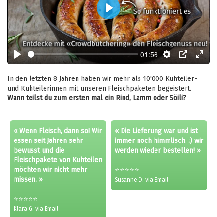
Play
01:56
Play
Settings
PIP
Enter
fulls
In den letzten 8 Jahren haben wir mehr als 10'000 Kuhteiler-
und Kuhteilerinnen mit unseren Fleischpaketen begeistert.
Wann teilst du zum ersten mal ein Rind, Lamm oder Söili?
« Wenn Fleisch, dann so! Wir
« Die Lieferung war und ist
essen seit Jahren sehr
immer noch himmlisch. :) wir
bewusst und die
werden wieder bestellen! »
Fleischpakete von Kuhteilen
möchten wir nicht mehr
⭐⭐⭐⭐⭐
missen. »
Susanne D. via Email
⭐⭐⭐⭐⭐
Klara G. via Email