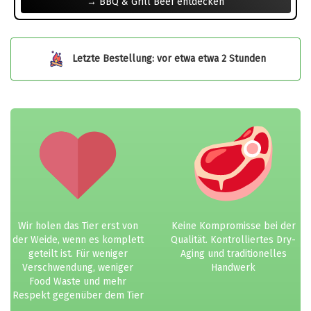
→ BBQ & Grill Beef entdecken
Letzte Bestellung: vor etwa etwa 2 Stunden
Wir holen das Tier erst von
Keine Kompromisse bei der
der Weide, wenn es komplett
Qualität. Kontrolliertes Dry-
geteilt ist. Für weniger
Aging und traditionelles
Verschwendung, weniger
Handwerk
Food Waste und mehr
Respekt gegenüber dem Tier