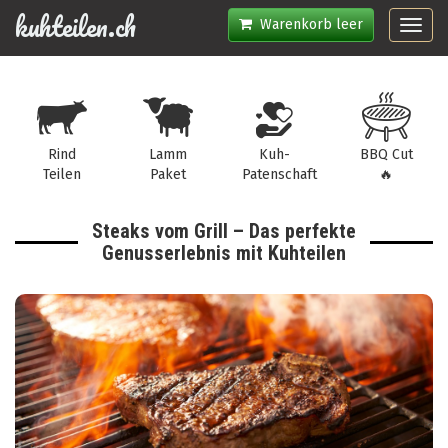
kuhteilen.ch
Warenkorb leer
Toggl
navig
Rind
Lamm
Kuh-
BBQ Cut
Teilen
Paket
Patenschaft
🔥
Steaks vom Grill – Das perfekte
Genusserlebnis mit Kuhteilen