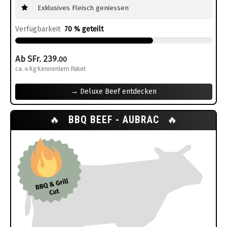
Exklusives Fleisch geniessen
Verfügbarkeit
70 % geteilt
Ab SFr. 239.
00
ca. 4 Kg Kennenlern Paket
→ Deluxe Beef entdecken
🔥
BBQ BEEF - AUBRAC
🔥