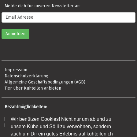
Melde dich für unseren Newsletter an:
Impressum
Datenschutzerklärung
Allgemeine Geschäftsbedingungen (AGB)
Tier über Kuhteilen anbieten
Bezahlmöglichkeiten:
Wir benützen Cookies! Nicht nur um ab und zu
Risikofrei per Rechnung
Kreditkarte (Visa, Mastercard, Amex)
unsere Kühe und Söili zu verwöhnen, sondern
Banküberweisung (Frist: 5 Tage)
auch um Dir ein gutes Erlebnis auf kuhteilen.ch